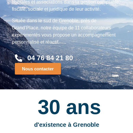
libérales et associations dans la gestion comptable,
fiscale, sociale et juridique de leur activité.
Située dans le sud de Grenoble, près de
Grand’Place, notre équipe de 11 collaborateurs
expérimentés vous propose un accompagnement
personnalisé et réactif.
04 76 84 21 80
Nous contacter
30
 ans
d'existence à Grenoble